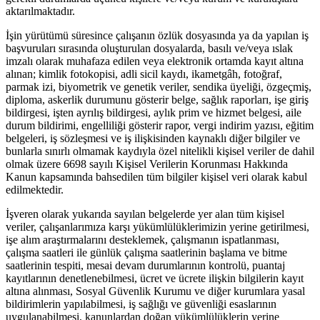
aktarılmaktadır.
İşin yürütümü süresince çalışanın özlük dosyasında ya da yapılan iş
başvuruları sırasında oluşturulan dosyalarda, basılı ve/veya ıslak
imzalı olarak muhafaza edilen veya elektronik ortamda kayıt altına
alınan; kimlik fotokopisi, adli sicil kaydı, ikametgâh, fotoğraf,
parmak izi, biyometrik ve genetik veriler, sendika üyeliği, özgeçmiş,
diploma, askerlik durumunu gösterir belge, sağlık raporları, işe giriş
bildirgesi, işten ayrılış bildirgesi, aylık prim ve hizmet belgesi, aile
durum bildirimi, engelliliği gösterir rapor, vergi indirim yazısı, eğitim
belgeleri, iş sözleşmesi ve iş ilişkisinden kaynaklı diğer bilgiler ve
bunlarla sınırlı olmamak kaydıyla özel nitelikli kişisel veriler de dahil
olmak üzere 6698 sayılı Kişisel Verilerin Korunması Hakkında
Kanun kapsamında bahsedilen tüm bilgiler kişisel veri olarak kabul
edilmektedir.
İşveren olarak yukarıda sayılan belgelerde yer alan tüm kişisel
veriler, çalışanlarımıza karşı yükümlülüklerimizin yerine getirilmesi,
işe alım araştırmalarını desteklemek, çalışmanın ispatlanması,
çalışma saatleri ile günlük çalışma saatlerinin başlama ve bitme
saatlerinin tespiti, mesai devam durumlarının kontrolü, puantaj
kayıtlarının denetlenebilmesi, ücret ve ücrete ilişkin bilgilerin kayıt
altına alınması, Sosyal Güvenlik Kurumu ve diğer kurumlara yasal
bildirimlerin yapılabilmesi, iş sağlığı ve güvenliği esaslarının
uygulanabilmesi, kanunlardan doğan yükümlülüklerin yerine