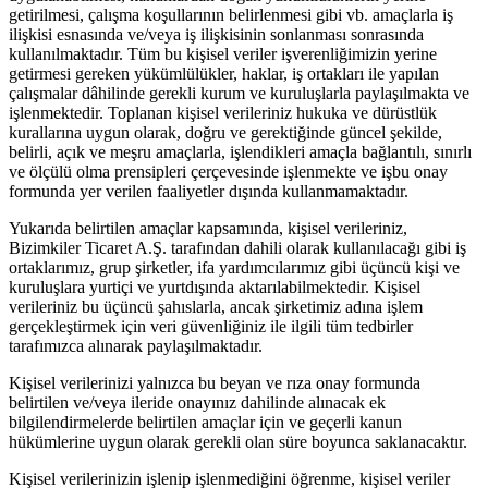
getirilmesi, çalışma koşullarının belirlenmesi gibi vb. amaçlarla iş
ilişkisi esnasında ve/veya iş ilişkisinin sonlanması sonrasında
kullanılmaktadır. Tüm bu kişisel veriler işverenliğimizin yerine
getirmesi gereken yükümlülükler, haklar, iş ortakları ile yapılan
çalışmalar dâhilinde gerekli kurum ve kuruluşlarla paylaşılmakta ve
işlenmektedir. Toplanan kişisel verileriniz hukuka ve dürüstlük
kurallarına uygun olarak, doğru ve gerektiğinde güncel şekilde,
belirli, açık ve meşru amaçlarla, işlendikleri amaçla bağlantılı, sınırlı
ve ölçülü olma prensipleri çerçevesinde işlenmekte ve işbu onay
formunda yer verilen faaliyetler dışında kullanmamaktadır.
Yukarıda belirtilen amaçlar kapsamında, kişisel verileriniz,
Bizimkiler Ticaret A.Ş. tarafından dahili olarak kullanılacağı gibi iş
ortaklarımız, grup şirketler, ifa yardımcılarımız gibi üçüncü kişi ve
kuruluşlara yurtiçi ve yurtdışında aktarılabilmektedir. Kişisel
verileriniz bu üçüncü şahıslarla, ancak şirketimiz adına işlem
gerçekleştirmek için veri güvenliğiniz ile ilgili tüm tedbirler
tarafımızca alınarak paylaşılmaktadır.
Kişisel verilerinizi yalnızca bu beyan ve rıza onay formunda
belirtilen ve/veya ileride onayınız dahilinde alınacak ek
bilgilendirmelerde belirtilen amaçlar için ve geçerli kanun
hükümlerine uygun olarak gerekli olan süre boyunca saklanacaktır.
Kişisel verilerinizin işlenip işlenmediğini öğrenme, kişisel veriler