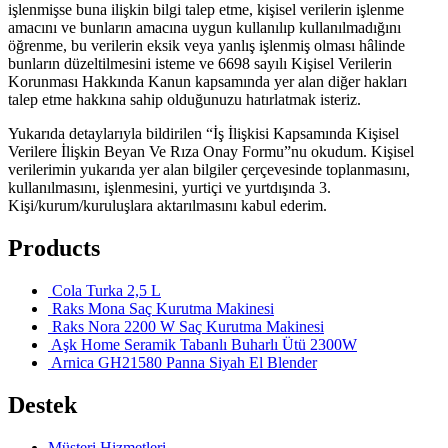
işlenmişse buna ilişkin bilgi talep etme, kişisel verilerin işlenme
amacını ve bunların amacına uygun kullanılıp kullanılmadığını
öğrenme, bu verilerin eksik veya yanlış işlenmiş olması hâlinde
bunların düzeltilmesini isteme ve 6698 sayılı Kişisel Verilerin
Korunması Hakkında Kanun kapsamında yer alan diğer hakları
talep etme hakkına sahip olduğunuzu hatırlatmak isteriz.
Yukarıda detaylarıyla bildirilen “İş İlişkisi Kapsamında Kişisel
Verilere İlişkin Beyan Ve Rıza Onay Formu”nu okudum. Kişisel
verilerimin yukarıda yer alan bilgiler çerçevesinde toplanmasını,
kullanılmasını, işlenmesini, yurtiçi ve yurtdışında 3.
Kişi/kurum/kuruluşlara aktarılmasını kabul ederim.
Products
Cola Turka 2,5 L
Raks Mona Saç Kurutma Makinesi
Raks Nora 2200 W Saç Kurutma Makinesi
Aşk Home Seramik Tabanlı Buharlı Ütü 2300W
Arnica GH21580 Panna Siyah El Blender
Destek
Müşteri Hizmetleri