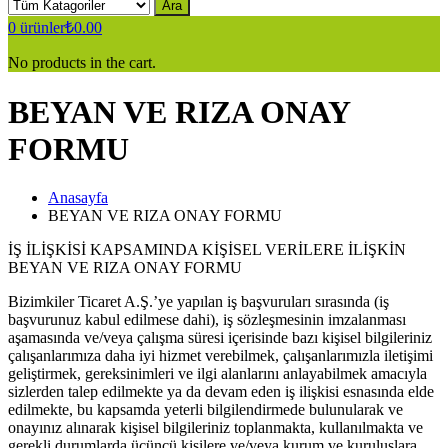
Ara
0
ürünler
₺
0.00
No products in the cart.
BEYAN VE RIZA ONAY
FORMU
Anasayfa
BEYAN VE RIZA ONAY FORMU
İŞ İLİŞKİSİ KAPSAMINDA KİŞİSEL VERİLERE İLİŞKİN
BEYAN VE RIZA ONAY FORMU
Bizimkiler Ticaret A.Ş.’ye yapılan iş başvuruları sırasında (iş
başvurunuz kabul edilmese dahi), iş sözleşmesinin imzalanması
aşamasında ve/veya çalışma süresi içerisinde bazı kişisel bilgileriniz
çalışanlarımıza daha iyi hizmet verebilmek, çalışanlarımızla iletişimi
geliştirmek, gereksinimleri ve ilgi alanlarını anlayabilmek amacıyla
sizlerden talep edilmekte ya da devam eden iş ilişkisi esnasında elde
edilmekte, bu kapsamda yeterli bilgilendirmede bulunularak ve
onayınız alınarak kişisel bilgileriniz toplanmakta, kullanılmakta ve
gerekli durumlarda üçüncü kişilere ve/veya kurum ve kuruluşlara