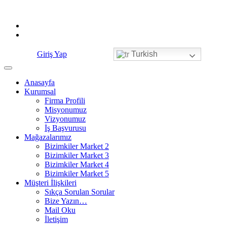
Skip
to
content
Giriş Yap
Turkish
Anasayfa
Kurumsal
Firma Profili
Misyonumuz
Vizyonumuz
İş Başvurusu
Mağazalarımız
Bizimkiler Market 2
Bizimkiler Market 3
Bizimkiler Market 4
Bizimkiler Market 5
Müşteri İlişkileri
Sıkça Sorulan Sorular
Bize Yazın…
Mail Oku
İletişim