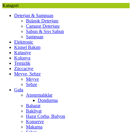
Katagori
Deterjan & Şampuan
Bulaşık Deterjanı
Çamaşır Deterjanı
Sabun & Sıvı Sabun
Şampuan
Elektronic
Kişisel Bakım
Kırtasiye
Kolonya
Temizlik
Züccaciye
Meyve, Sebze
Meyve
Sebze
Gıda
Atıştırmalıklar
Dondurma
Baharat
Bakliyat
Hazır Çorba, Bulyon
Konserve
Makarna