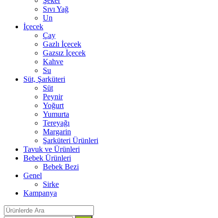
Şeker
Sıvı Yağ
Un
İçecek
Çay
Gazlı İçecek
Gazsız İçecek
Kahve
Su
Süt, Şarküteri
Süt
Peynir
Yoğurt
Yumurta
Tereyağı
Margarin
Şarküteri Ürünleri
Tavuk ve Ürünleri
Bebek Ürünleri
Bebek Bezi
Genel
Sirke
Kampanya