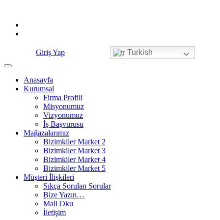
Skip
to
content
Giriş Yap
Turkish
Anasayfa
Kurumsal
Firma Profili
Misyonumuz
Vizyonumuz
İş Başvurusu
Mağazalarımız
Bizimkiler Market 2
Bizimkiler Market 3
Bizimkiler Market 4
Bizimkiler Market 5
Müşteri İlişkileri
Sıkça Sorulan Sorular
Bize Yazın…
Mail Oku
İletişim