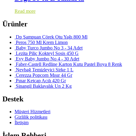
Read more
Ürünler
Dp Şampuan Çörek Otu Yağı 800 Ml
Peros 750 Ml Krem Limon
Baby Turco Jumbo No 3 - 34 Adet
Lezita Piliç Kokteyl Sosis 450 G
Evy Baby Jumbo No 4 - 30 Adet
Faber-Castell Redline Karton Kutu Pastel Boya 8 Renk
Nevbağ Temizleyici Sirke 1 L
Çerezza Popcorn Mısır 44 Gr
Pınar Ketçap Acılı 420 Gr
Sinangil Baklavalık Un 2 Kg
Destek
Müşteri Hizmetleri
Gizlilik politikası
İletişim
İşlem Rehberi