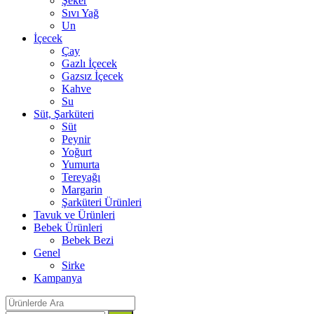
Şeker
Sıvı Yağ
Un
İçecek
Çay
Gazlı İçecek
Gazsız İçecek
Kahve
Su
Süt, Şarküteri
Süt
Peynir
Yoğurt
Yumurta
Tereyağı
Margarin
Şarküteri Ürünleri
Tavuk ve Ürünleri
Bebek Ürünleri
Bebek Bezi
Genel
Sirke
Kampanya