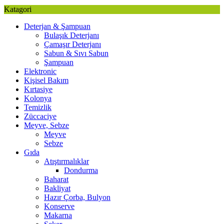
Katagori
Deterjan & Şampuan
Bulaşık Deterjanı
Çamaşır Deterjanı
Sabun & Sıvı Sabun
Şampuan
Elektronic
Kişisel Bakım
Kırtasiye
Kolonya
Temizlik
Züccaciye
Meyve, Sebze
Meyve
Sebze
Gıda
Atıştırmalıklar
Dondurma
Baharat
Bakliyat
Hazır Çorba, Bulyon
Konserve
Makarna