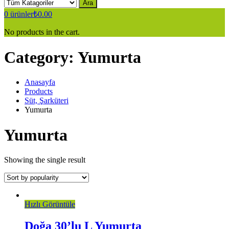
Ara
0
ürünler
₺
0.00
No products in the cart.
Category:
Yumurta
Anasayfa
Products
Süt, Şarküteri
Yumurta
Yumurta
Showing the single result
Hızlı Görüntüle
Doğa 30’lu L Yumurta