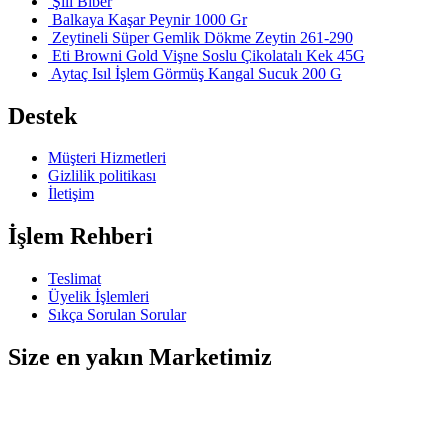
Şili Biber
Balkaya Kaşar Peynir 1000 Gr
Zeytineli Süper Gemlik Dökme Zeytin 261-290
Eti Browni Gold Vişne Soslu Çikolatalı Kek 45G
Aytaç Isıl İşlem Görmüş Kangal Sucuk 200 G
Destek
Müşteri Hizmetleri
Gizlilik politikası
İletişim
İşlem Rehberi
Teslimat
Üyelik İşlemleri
Sıkça Sorulan Sorular
Size en yakın Marketimiz