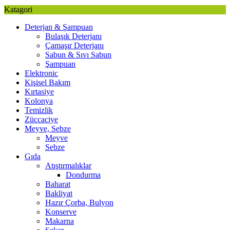
Katagori
Deterjan & Şampuan
Bulaşık Deterjanı
Çamaşır Deterjanı
Sabun & Sıvı Sabun
Şampuan
Elektronic
Kişisel Bakım
Kırtasiye
Kolonya
Temizlik
Züccaciye
Meyve, Sebze
Meyve
Sebze
Gıda
Atıştırmalıklar
Dondurma
Baharat
Bakliyat
Hazır Çorba, Bulyon
Konserve
Makarna