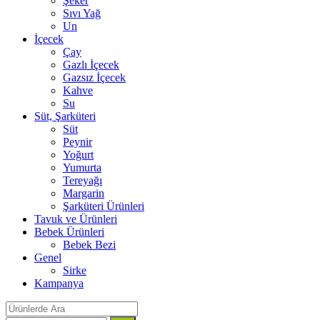
Şeker
Sıvı Yağ
Un
İçecek
Çay
Gazlı İçecek
Gazsız İçecek
Kahve
Su
Süt, Şarküteri
Süt
Peynir
Yoğurt
Yumurta
Tereyağı
Margarin
Şarküteri Ürünleri
Tavuk ve Ürünleri
Bebek Ürünleri
Bebek Bezi
Genel
Sirke
Kampanya