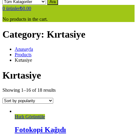
Ara
0
ürünler
₺
0.00
No products in the cart.
Category:
Kırtasiye
Anasayfa
Products
Kırtasiye
Kırtasiye
Showing 1–16 of 18 results
Hızlı Görüntüle
Fotokopi Kağıdı