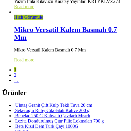
Yazım İmla Kılavuzu Karatay Yayınları KRTYKLVZ273
Read more
Hızlı Görüntüle
Mikro Versatil Kalem Basmalı 0.7
Mm
Mikro Versatil Kalem Basmalı 0.7 Mm
Read more
1
2
→
Ürünler
Ulutaş Granit Çift Kulp Tekli Tava 20 cm
Şekeroğlu Ruby Çikolatalı Kahve 200 g
Bebelac 250 G Kahvaltı Çavdarlı Mısırlı
Lezita Dondurulmuş Çıtır Piliç Lokmaları 700 g
Beta Kızıl Dem Türk Çayı 1000G