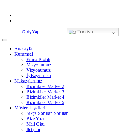
Skip
to
content
Giriş Yap
Turkish
Anasayfa
Kurumsal
Firma Profili
Misyonumuz
Vizyonumuz
İş Başvurusu
Mağazalarımız
Bizimkiler Market 2
Bizimkiler Market 3
Bizimkiler Market 4
Bizimkiler Market 5
Müşteri İlişkileri
Sıkça Sorulan Sorular
Bize Yazın…
Mail Oku
İletişim