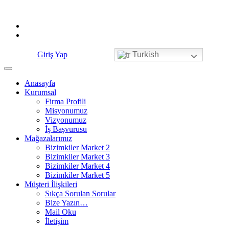
Skip
to
content
Giriş Yap
Turkish
Anasayfa
Kurumsal
Firma Profili
Misyonumuz
Vizyonumuz
İş Başvurusu
Mağazalarımız
Bizimkiler Market 2
Bizimkiler Market 3
Bizimkiler Market 4
Bizimkiler Market 5
Müşteri İlişkileri
Sıkça Sorulan Sorular
Bize Yazın…
Mail Oku
İletişim