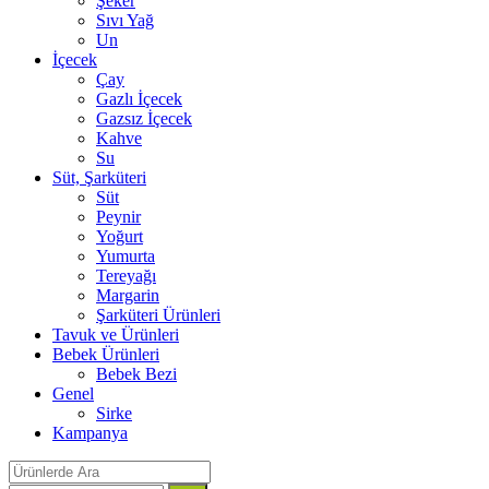
Şeker
Sıvı Yağ
Un
İçecek
Çay
Gazlı İçecek
Gazsız İçecek
Kahve
Su
Süt, Şarküteri
Süt
Peynir
Yoğurt
Yumurta
Tereyağı
Margarin
Şarküteri Ürünleri
Tavuk ve Ürünleri
Bebek Ürünleri
Bebek Bezi
Genel
Sirke
Kampanya