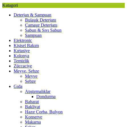
Katagori
Deterjan & Şampuan
Bulaşık Deterjanı
Çamaşır Deterjanı
Sabun & Sıvı Sabun
Şampuan
Elektronic
Kişisel Bakım
Kırtasiye
Kolonya
Temizlik
Züccaciye
Meyve, Sebze
Meyve
Sebze
Gıda
Atıştırmalıklar
Dondurma
Baharat
Bakliyat
Hazır Çorba, Bulyon
Konserve
Makarna