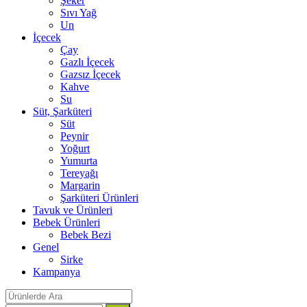
Şeker
Sıvı Yağ
Un
İçecek
Çay
Gazlı İçecek
Gazsız İçecek
Kahve
Su
Süt, Şarküteri
Süt
Peynir
Yoğurt
Yumurta
Tereyağı
Margarin
Şarküteri Ürünleri
Tavuk ve Ürünleri
Bebek Ürünleri
Bebek Bezi
Genel
Sirke
Kampanya