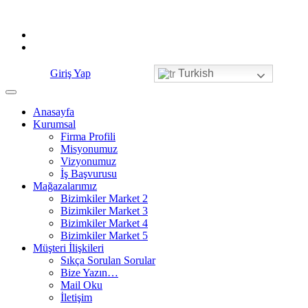
Skip
to
content
Giriş Yap
Turkish
Anasayfa
Kurumsal
Firma Profili
Misyonumuz
Vizyonumuz
İş Başvurusu
Mağazalarımız
Bizimkiler Market 2
Bizimkiler Market 3
Bizimkiler Market 4
Bizimkiler Market 5
Müşteri İlişkileri
Sıkça Sorulan Sorular
Bize Yazın…
Mail Oku
İletişim