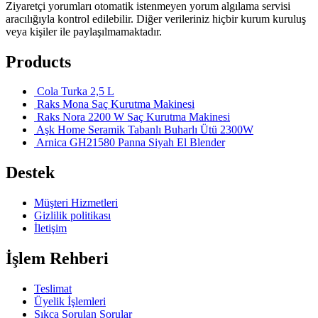
Ziyaretçi yorumları otomatik istenmeyen yorum algılama servisi
aracılığıyla kontrol edilebilir. Diğer verileriniz hiçbir kurum kuruluş
veya kişiler ile paylaşılmamaktadır.
Products
Cola Turka 2,5 L
Raks Mona Saç Kurutma Makinesi
Raks Nora 2200 W Saç Kurutma Makinesi
Aşk Home Seramik Tabanlı Buharlı Ütü 2300W
Arnica GH21580 Panna Siyah El Blender
Destek
Müşteri Hizmetleri
Gizlilik politikası
İletişim
İşlem Rehberi
Teslimat
Üyelik İşlemleri
Sıkça Sorulan Sorular