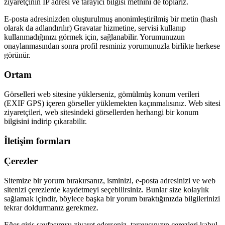
ziyaretçinin IP adresi ve tarayıcı bilgisi metnini de toplarız.
E-posta adresinizden oluşturulmuş anonimleştirilmiş bir metin (hash
olarak da adlandırılır) Gravatar hizmetine, servisi kullanıp
kullanmadığınızı görmek için, sağlanabilir. Yorumunuzun
onaylanmasından sonra profil resminiz yorumunuzla birlikte herkese
görünür.
Ortam
Görselleri web sitesine yüklerseniz, gömülmüş konum verileri
(EXIF GPS) içeren görseller yüklemekten kaçınmalısınız. Web sitesi
ziyaretçileri, web sitesindeki görsellerden herhangi bir konum
bilgisini indirip çıkarabilir.
İletişim formları
Çerezler
Sitemize bir yorum bırakırsanız, isminizi, e-posta adresinizi ve web
sitenizi çerezlerde kaydetmeyi seçebilirsiniz. Bunlar size kolaylık
sağlamak içindir, böylece başka bir yorum bıraktığınızda bilgilerinizi
tekrar doldurmanız gerekmez.
Eğer giriş sayfasımızı ziyaret ederseniz, tarayıcınızın çerezleri kabul