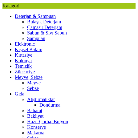
Katagori
Deterjan & Şampuan
Bulaşık Deterjanı
Çamaşır Deterjanı
Sabun & Sıvı Sabun
Şampuan
Elektronic
Kişisel Bakım
Kırtasiye
Kolonya
Temizlik
Züccaciye
Meyve, Sebze
Meyve
Sebze
Gıda
Atıştırmalıklar
Dondurma
Baharat
Bakliyat
Hazır Çorba, Bulyon
Konserve
Makarna