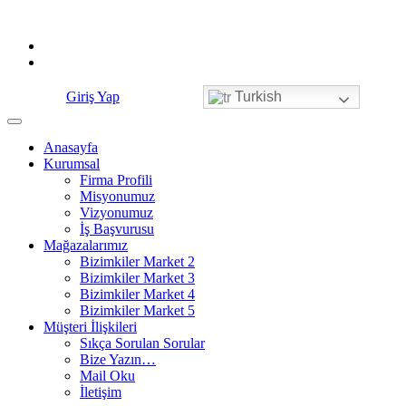
Skip
to
content
Giriş Yap
Turkish
Anasayfa
Kurumsal
Firma Profili
Misyonumuz
Vizyonumuz
İş Başvurusu
Mağazalarımız
Bizimkiler Market 2
Bizimkiler Market 3
Bizimkiler Market 4
Bizimkiler Market 5
Müşteri İlişkileri
Sıkça Sorulan Sorular
Bize Yazın…
Mail Oku
İletişim