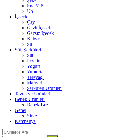
Şeker
Sıvı Yağ
Un
İçecek
Çay
Gazlı İçecek
Gazsız İçecek
Kahve
Su
Süt, Şarküteri
Süt
Peynir
Yoğurt
Yumurta
Tereyağı
Margarin
Şarküteri Ürünleri
Tavuk ve Ürünleri
Bebek Ürünleri
Bebek Bezi
Genel
Sirke
Kampanya