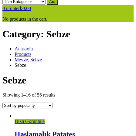
Ara
0
ürünler
₺
0.00
No products in the cart.
Category:
Sebze
Anasayfa
Products
Meyve, Sebze
Sebze
Sebze
Showing 1–16 of 55 results
Hızlı Görüntüle
Haşlamalık Patates