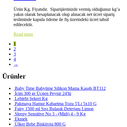
Ürün Kg. Fiyatıdır. Siparişlerinizde vermiş olduğunuz kg’a
yakın olarak hesaplanacak olup alınacak net ücret sipariş
tesliminde kapıda ödeme ile fiş üzerindeki ücret tahsil
edilecektir.
Read more
1
2
3
4
→
Ürünler
Baby Time Babytime Silikon Mama Kaşığı BT112
İçim 300 gr Üçgen Peynir 24'lü
Leblebi Şekeri Kg
Pakmaya Hamur Kabartma Tozu 5'Li 5x10 G
Fairy 1500 ml Sıvı Bulaşık Deterjanı Limon
Sleepy Sensitive No 3 - (Midi) 4 - 9 Kg
Ekmek
Ülker Bebe Bisküvisi 800 G