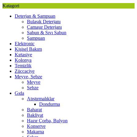
Katagori
Deterjan & Şampuan
Bulaşık Deterjanı
Çamaşır Deterjanı
Sabun & Sıvı Sabun
Şampuan
Elektronic
Kişisel Bakım
Kırtasiye
Kolonya
Temizlik
Züccaciye
Meyve, Sebze
Meyve
Sebze
Gıda
Atıştırmalıklar
Dondurma
Baharat
Bakliyat
Hazır Çorba, Bulyon
Konserve
Makarna