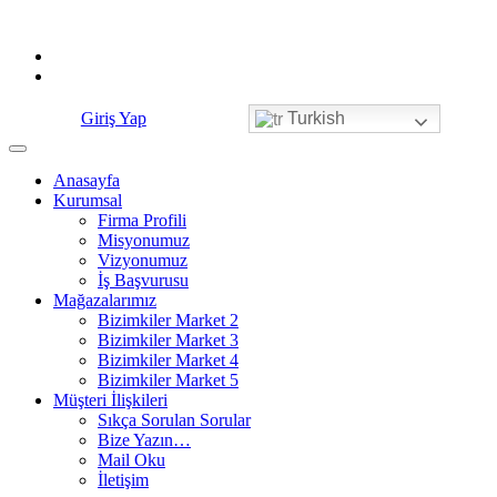
Skip
to
content
Giriş Yap
Turkish
Anasayfa
Kurumsal
Firma Profili
Misyonumuz
Vizyonumuz
İş Başvurusu
Mağazalarımız
Bizimkiler Market 2
Bizimkiler Market 3
Bizimkiler Market 4
Bizimkiler Market 5
Müşteri İlişkileri
Sıkça Sorulan Sorular
Bize Yazın…
Mail Oku
İletişim