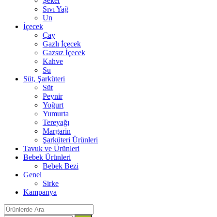
Şeker
Sıvı Yağ
Un
İçecek
Çay
Gazlı İçecek
Gazsız İçecek
Kahve
Su
Süt, Şarküteri
Süt
Peynir
Yoğurt
Yumurta
Tereyağı
Margarin
Şarküteri Ürünleri
Tavuk ve Ürünleri
Bebek Ürünleri
Bebek Bezi
Genel
Sirke
Kampanya