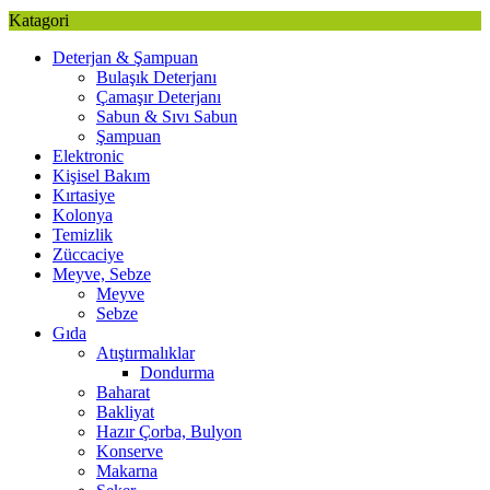
Katagori
Deterjan & Şampuan
Bulaşık Deterjanı
Çamaşır Deterjanı
Sabun & Sıvı Sabun
Şampuan
Elektronic
Kişisel Bakım
Kırtasiye
Kolonya
Temizlik
Züccaciye
Meyve, Sebze
Meyve
Sebze
Gıda
Atıştırmalıklar
Dondurma
Baharat
Bakliyat
Hazır Çorba, Bulyon
Konserve
Makarna