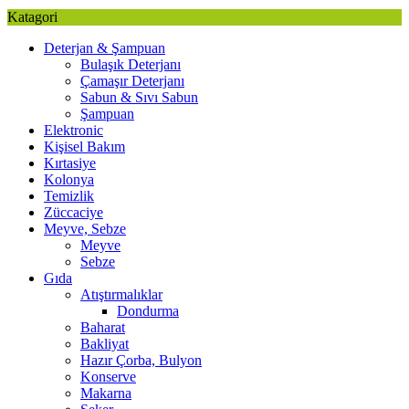
Katagori
Deterjan & Şampuan
Bulaşık Deterjanı
Çamaşır Deterjanı
Sabun & Sıvı Sabun
Şampuan
Elektronic
Kişisel Bakım
Kırtasiye
Kolonya
Temizlik
Züccaciye
Meyve, Sebze
Meyve
Sebze
Gıda
Atıştırmalıklar
Dondurma
Baharat
Bakliyat
Hazır Çorba, Bulyon
Konserve
Makarna