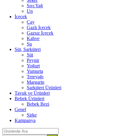
Şeker
Sıvı Yağ
Un
İçecek
Çay
Gazlı İçecek
Gazsız İçecek
Kahve
Su
Süt, Şarküteri
Süt
Peynir
Yoğurt
Yumurta
Tereyağı
Margarin
Şarküteri Ürünleri
Tavuk ve Ürünleri
Bebek Ürünleri
Bebek Bezi
Genel
Sirke
Kampanya