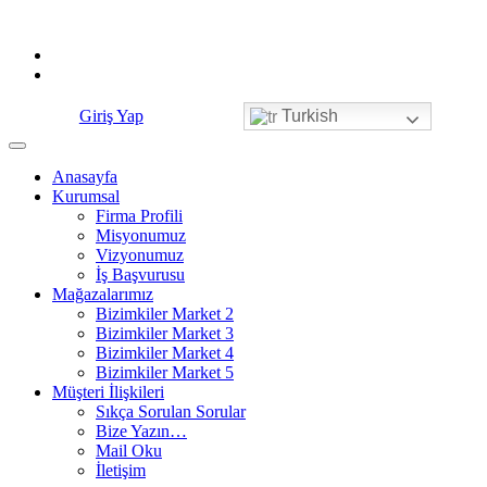
Skip
to
content
Giriş Yap
Turkish
Anasayfa
Kurumsal
Firma Profili
Misyonumuz
Vizyonumuz
İş Başvurusu
Mağazalarımız
Bizimkiler Market 2
Bizimkiler Market 3
Bizimkiler Market 4
Bizimkiler Market 5
Müşteri İlişkileri
Sıkça Sorulan Sorular
Bize Yazın…
Mail Oku
İletişim