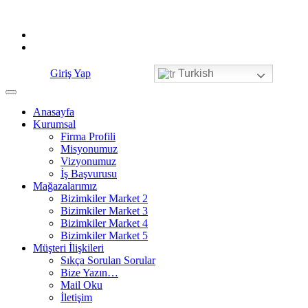
Skip
to
content
Giriş Yap
Turkish
Anasayfa
Kurumsal
Firma Profili
Misyonumuz
Vizyonumuz
İş Başvurusu
Mağazalarımız
Bizimkiler Market 2
Bizimkiler Market 3
Bizimkiler Market 4
Bizimkiler Market 5
Müşteri İlişkileri
Sıkça Sorulan Sorular
Bize Yazın…
Mail Oku
İletişim