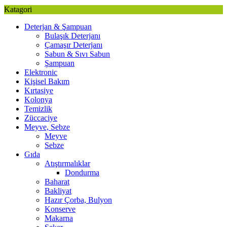
Katagori
Deterjan & Şampuan
Bulaşık Deterjanı
Çamaşır Deterjanı
Sabun & Sıvı Sabun
Şampuan
Elektronic
Kişisel Bakım
Kırtasiye
Kolonya
Temizlik
Züccaciye
Meyve, Sebze
Meyve
Sebze
Gıda
Atıştırmalıklar
Dondurma
Baharat
Bakliyat
Hazır Çorba, Bulyon
Konserve
Makarna