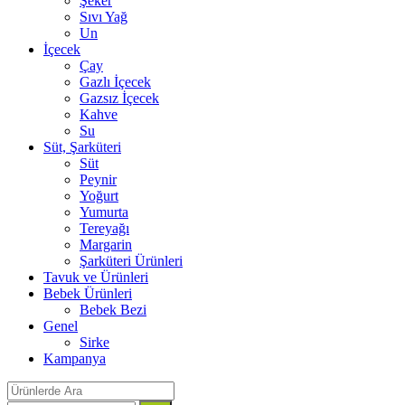
Şeker
Sıvı Yağ
Un
İçecek
Çay
Gazlı İçecek
Gazsız İçecek
Kahve
Su
Süt, Şarküteri
Süt
Peynir
Yoğurt
Yumurta
Tereyağı
Margarin
Şarküteri Ürünleri
Tavuk ve Ürünleri
Bebek Ürünleri
Bebek Bezi
Genel
Sirke
Kampanya