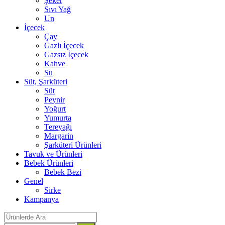
Şeker
Sıvı Yağ
Un
İçecek
Çay
Gazlı İçecek
Gazsız İçecek
Kahve
Su
Süt, Şarküteri
Süt
Peynir
Yoğurt
Yumurta
Tereyağı
Margarin
Şarküteri Ürünleri
Tavuk ve Ürünleri
Bebek Ürünleri
Bebek Bezi
Genel
Sirke
Kampanya