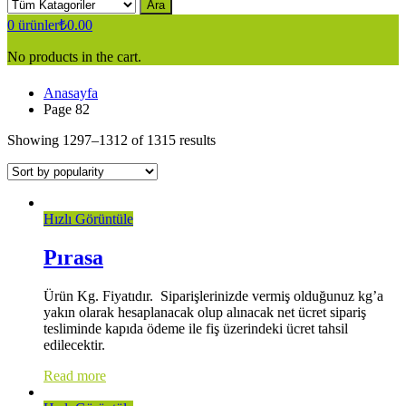
Ara
0
ürünler
₺
0.00
No products in the cart.
Anasayfa
Page 82
Showing 1297–1312 of 1315 results
Hızlı Görüntüle
Pırasa
Ürün Kg. Fiyatıdır. Siparişlerinizde vermiş olduğunuz kg’a
yakın olarak hesaplanacak olup alınacak net ücret sipariş
tesliminde kapıda ödeme ile fiş üzerindeki ücret tahsil
edilecektir.
Read more