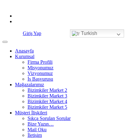
Skip
to
content
Giriş Yap
Turkish
Anasayfa
Kurumsal
Firma Profili
Misyonumuz
Vizyonumuz
İş Başvurusu
Mağazalarımız
Bizimkiler Market 2
Bizimkiler Market 3
Bizimkiler Market 4
Bizimkiler Market 5
Müşteri İlişkileri
Sıkça Sorulan Sorular
Bize Yazın…
Mail Oku
İletişim