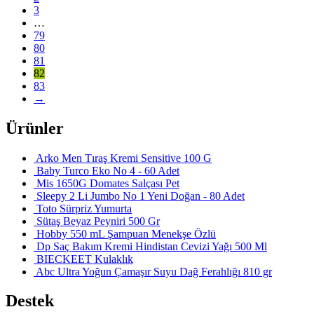
3
…
79
80
81
82
83
→
Ürünler
Arko Men Tıraş Kremi Sensitive 100 G
Baby Turco Eko No 4 - 60 Adet
Mis 1650G Domates Salçası Pet
Sleepy 2 Li Jumbo No 1 Yeni Doğan - 80 Adet
Toto Sürpriz Yumurta
Sütaş Beyaz Peyniri 500 Gr
Hobby 550 mL Şampuan Menekşe Özlü
Dp Saç Bakım Kremi Hindistan Cevizi Yağı 500 Ml
BIECKEET Kulaklık
Abc Ultra Yoğun Çamaşır Suyu Dağ Ferahlığı 810 gr
Destek