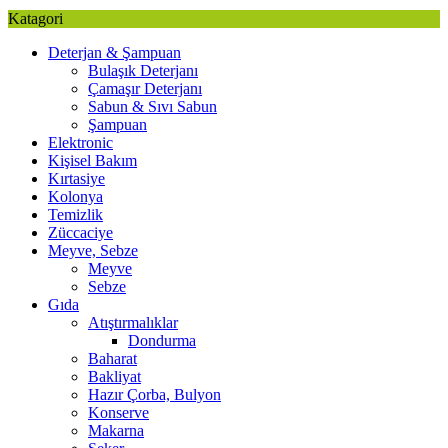
Katagori
Deterjan & Şampuan
Bulaşık Deterjanı
Çamaşır Deterjanı
Sabun & Sıvı Sabun
Şampuan
Elektronic
Kişisel Bakım
Kırtasiye
Kolonya
Temizlik
Züccaciye
Meyve, Sebze
Meyve
Sebze
Gıda
Atıştırmalıklar
Dondurma
Baharat
Bakliyat
Hazır Çorba, Bulyon
Konserve
Makarna