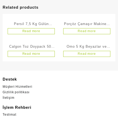
Related products
Persil 7,5 Kg Gülün
Porçöz Çamaşır Makinesi
Büyüsü
Temizleyici 400 ml
Read more
Read more
Calgon Toz Doypack 500
Omo 5 Kg Beyazlar ve
gr
Renkliler İçin
Read more
Read more
Destek
Müşteri Hizmetleri
Gizlilik politikası
İletişim
İşlem Rehberi
Teslimat