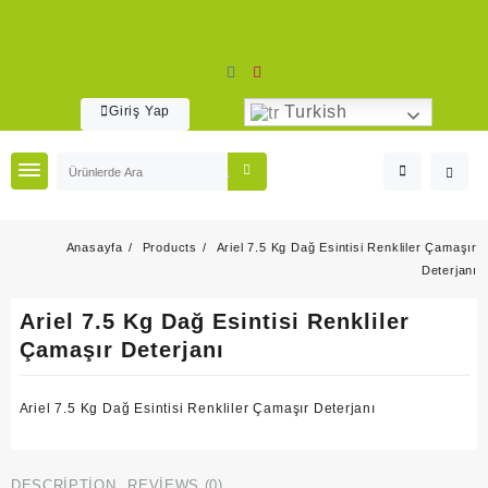
Skip
to
content
Turkish
Giriş Yap
Anasayfa
Products
Ariel 7.5 Kg Dağ Esintisi Renkliler Çamaşır
Deterjanı
Ariel 7.5 Kg Dağ Esintisi Renkliler
Çamaşır Deterjanı
Ariel 7.5 Kg Dağ Esintisi Renkliler Çamaşır Deterjanı
DESCRIPTION
REVIEWS (0)