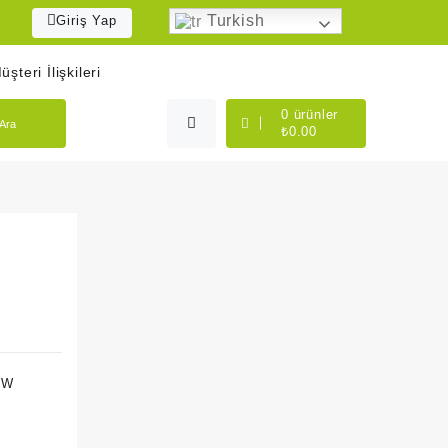
Turkish
Giriş Yap
üşteri İlişkileri
0
ürünler
Ara
₺
0.00
 W