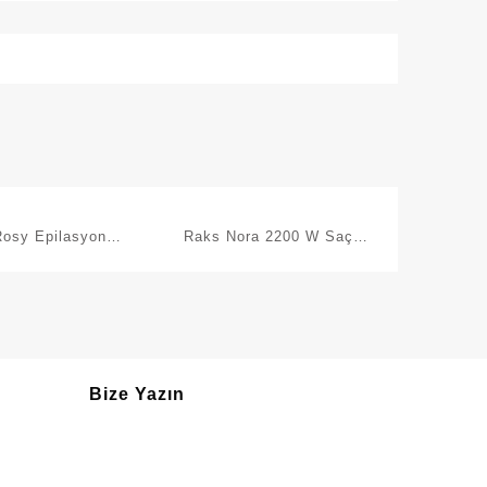
osy Epilasyon
Raks Nora 2200 W Saç
azı Ar5029
Kurutma Makinesi
Bize Yazın