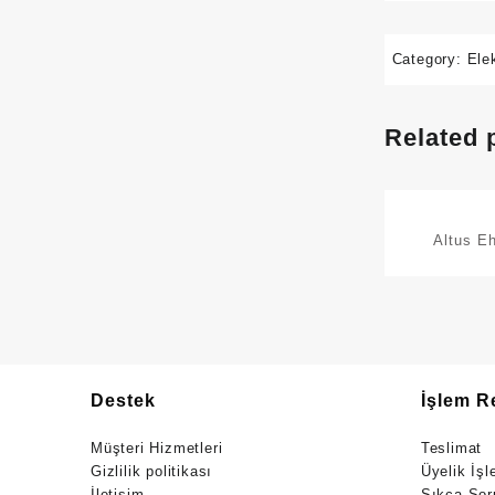
Category:
Ele
Related 
Altus Ehli Beyaz
Kahve M
Destek
İşlem R
Müşteri Hizmetleri
Teslimat
Gizlilik politikası
Üyelik İşl
İletişim
Sıkça Sor