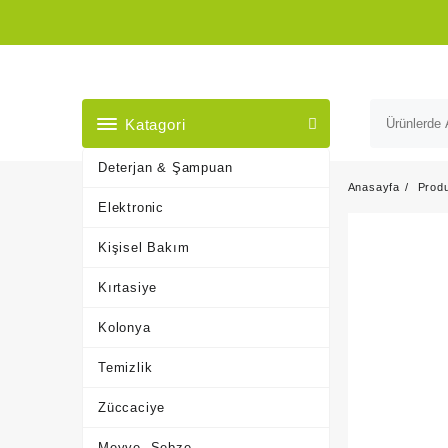
Skip
to
content
Katagori
Deterjan & Şampuan
Anasayfa
Prod
Elektronic
Kişisel Bakım
Kırtasiye
Kolonya
Temizlik
Züccaciye
Meyve, Sebze