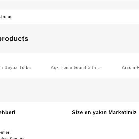
ktronic
products
 Türk
Aşk Home Granit 3 In 1
Arzum R
akinesi 797 B
Tost ve Izgara Makinesi
Cih
2000W
ehberi
Size en yakın Marketimiz
emleri
ulan Sorular