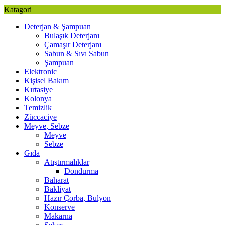
Katagori
Deterjan & Şampuan
Bulaşık Deterjanı
Çamaşır Deterjanı
Sabun & Sıvı Sabun
Şampuan
Elektronic
Kişisel Bakım
Kırtasiye
Kolonya
Temizlik
Züccaciye
Meyve, Sebze
Meyve
Sebze
Gıda
Atıştırmalıklar
Dondurma
Baharat
Bakliyat
Hazır Çorba, Bulyon
Konserve
Makarna