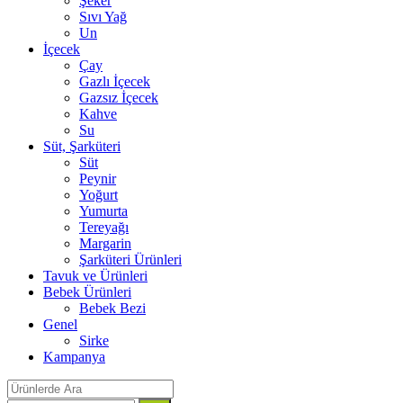
Şeker
Sıvı Yağ
Un
İçecek
Çay
Gazlı İçecek
Gazsız İçecek
Kahve
Su
Süt, Şarküteri
Süt
Peynir
Yoğurt
Yumurta
Tereyağı
Margarin
Şarküteri Ürünleri
Tavuk ve Ürünleri
Bebek Ürünleri
Bebek Bezi
Genel
Sirke
Kampanya