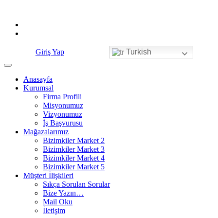
Skip
to
content
Giriş Yap
Turkish
Anasayfa
Kurumsal
Firma Profili
Misyonumuz
Vizyonumuz
İş Başvurusu
Mağazalarımız
Bizimkiler Market 2
Bizimkiler Market 3
Bizimkiler Market 4
Bizimkiler Market 5
Müşteri İlişkileri
Sıkça Sorulan Sorular
Bize Yazın…
Mail Oku
İletişim