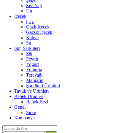
Şeker
Sıvı Yağ
Un
İçecek
Çay
Gazlı İçecek
Gazsız İçecek
Kahve
Su
Süt, Şarküteri
Süt
Peynir
Yoğurt
Yumurta
Tereyağı
Margarin
Şarküteri Ürünleri
Tavuk ve Ürünleri
Bebek Ürünleri
Bebek Bezi
Genel
Sirke
Kampanya