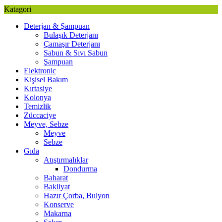
Katagori
Deterjan & Şampuan
Bulaşık Deterjanı
Çamaşır Deterjanı
Sabun & Sıvı Sabun
Şampuan
Elektronic
Kişisel Bakım
Kırtasiye
Kolonya
Temizlik
Züccaciye
Meyve, Sebze
Meyve
Sebze
Gıda
Atıştırmalıklar
Dondurma
Baharat
Bakliyat
Hazır Çorba, Bulyon
Konserve
Makarna