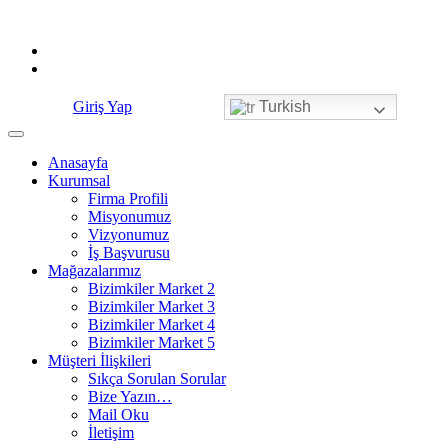
Skip
to
content
Giriş Yap
Turkish
Anasayfa
Kurumsal
Firma Profili
Misyonumuz
Vizyonumuz
İş Başvurusu
Mağazalarımız
Bizimkiler Market 2
Bizimkiler Market 3
Bizimkiler Market 4
Bizimkiler Market 5
Müşteri İlişkileri
Sıkça Sorulan Sorular
Bize Yazın…
Mail Oku
İletişim