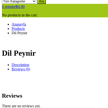
Ara
0
ürünler
₺
0.00
No products in the cart.
Anasayfa
Products
Dil Peynir
Dil Peynir
Description
Reviews (0)
Reviews
There are no reviews yet.