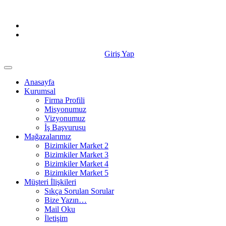
Skip
to
content
Giriş Yap
Anasayfa
Kurumsal
Firma Profili
Misyonumuz
Vizyonumuz
İş Başvurusu
Mağazalarımız
Bizimkiler Market 2
Bizimkiler Market 3
Bizimkiler Market 4
Bizimkiler Market 5
Müşteri İlişkileri
Sıkça Sorulan Sorular
Bize Yazın…
Mail Oku
İletişim