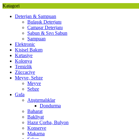
Katagori
Deterjan & Şampuan
Bulaşık Deterjanı
Çamaşır Deterjanı
Sabun & Sıvı Sabun
Şampuan
Elektronic
Kişisel Bakım
Kırtasiye
Kolonya
Temizlik
Züccaciye
Meyve, Sebze
Meyve
Sebze
Gıda
Atıştırmalıklar
Dondurma
Baharat
Bakliyat
Hazır Çorba, Bulyon
Konserve
Makarna