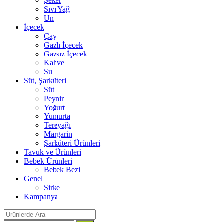
Şeker
Sıvı Yağ
Un
İçecek
Çay
Gazlı İçecek
Gazsız İçecek
Kahve
Su
Süt, Şarküteri
Süt
Peynir
Yoğurt
Yumurta
Tereyağı
Margarin
Şarküteri Ürünleri
Tavuk ve Ürünleri
Bebek Ürünleri
Bebek Bezi
Genel
Sirke
Kampanya