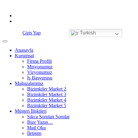
Skip
to
content
Giriş Yap
Turkish
Anasayfa
Kurumsal
Firma Profili
Misyonumuz
Vizyonumuz
İş Başvurusu
Mağazalarımız
Bizimkiler Market 2
Bizimkiler Market 3
Bizimkiler Market 4
Bizimkiler Market 5
Müşteri İlişkileri
Sıkça Sorulan Sorular
Bize Yazın…
Mail Oku
İletişim