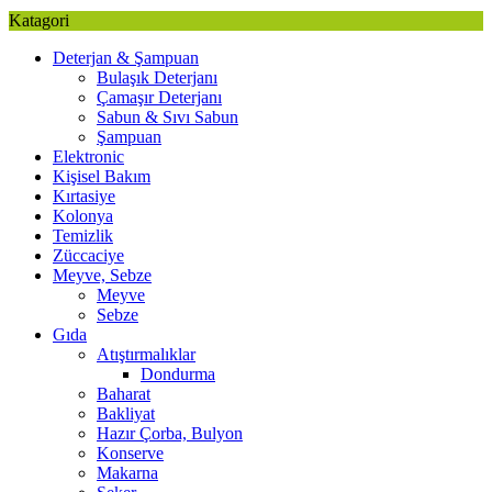
Katagori
Deterjan & Şampuan
Bulaşık Deterjanı
Çamaşır Deterjanı
Sabun & Sıvı Sabun
Şampuan
Elektronic
Kişisel Bakım
Kırtasiye
Kolonya
Temizlik
Züccaciye
Meyve, Sebze
Meyve
Sebze
Gıda
Atıştırmalıklar
Dondurma
Baharat
Bakliyat
Hazır Çorba, Bulyon
Konserve
Makarna