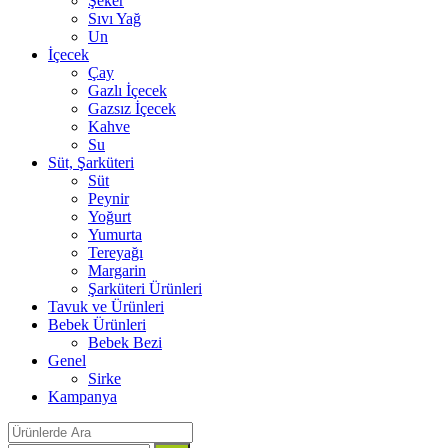
Şeker
Sıvı Yağ
Un
İçecek
Çay
Gazlı İçecek
Gazsız İçecek
Kahve
Su
Süt, Şarküteri
Süt
Peynir
Yoğurt
Yumurta
Tereyağı
Margarin
Şarküteri Ürünleri
Tavuk ve Ürünleri
Bebek Ürünleri
Bebek Bezi
Genel
Sirke
Kampanya