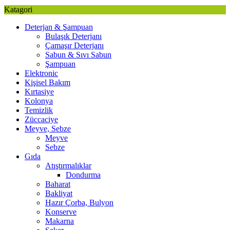
Katagori
Deterjan & Şampuan
Bulaşık Deterjanı
Çamaşır Deterjanı
Sabun & Sıvı Sabun
Şampuan
Elektronic
Kişisel Bakım
Kırtasiye
Kolonya
Temizlik
Züccaciye
Meyve, Sebze
Meyve
Sebze
Gıda
Atıştırmalıklar
Dondurma
Baharat
Bakliyat
Hazır Çorba, Bulyon
Konserve
Makarna