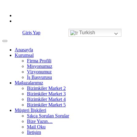
Skip
to
content
Giriş Yap
Turkish
Anasayfa
Kurumsal
Firma Profili
Misyonumuz
Vizyonumuz
İş Başvurusu
Mağazalarımız
Bizimkiler Market 2
Bizimkiler Market 3
Bizimkiler Market 4
Bizimkiler Market 5
Müşteri İlişkileri
Sıkça Sorulan Sorular
Bize Yazın…
Mail Oku
İletişim