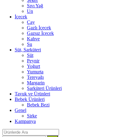
Şeker
Sıvı Yağ
Un
İçecek
Çay
Gazlı İçecek
Gazsız İçecek
Kahve
Su
Süt, Şarküteri
Süt
Peynir
Yoğurt
Yumurta
Tereyağı
Margarin
Şarküteri Ürünleri
Tavuk ve Ürünleri
Bebek Ürünleri
Bebek Bezi
Genel
Sirke
Kampanya