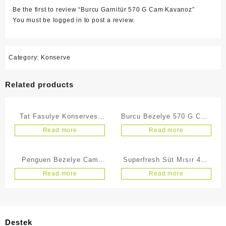
Be the first to review “Burcu Garnitür 570 G Cam Kavanoz”
You must be
logged in
to post a review.
Category:
Konserve
Related products
Tat Fasulye Konservesi
Burcu Bezelye 570 G Cam
720Cc Cam Kavanoz
Kavanoz
Read more
Read more
Penguen Bezelye Cam
Superfresh Süt Mısır 450
Kavanoz 680 g
G
Read more
Read more
Destek