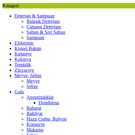
Katagori
Deterjan & Şampuan
Bulaşık Deterjanı
Çamaşır Deterjanı
Sabun & Sıvı Sabun
Şampuan
Elektronic
Kişisel Bakım
Kırtasiye
Kolonya
Temizlik
Züccaciye
Meyve, Sebze
Meyve
Sebze
Gıda
Atıştırmalıklar
Dondurma
Baharat
Bakliyat
Hazır Çorba, Bulyon
Konserve
Makarna