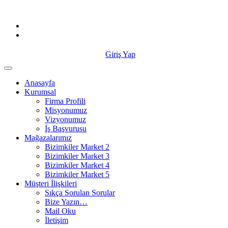
Skip
to
content
Giriş Yap
Anasayfa
Kurumsal
Firma Profili
Misyonumuz
Vizyonumuz
İş Başvurusu
Mağazalarımız
Bizimkiler Market 2
Bizimkiler Market 3
Bizimkiler Market 4
Bizimkiler Market 5
Müşteri İlişkileri
Sıkça Sorulan Sorular
Bize Yazın…
Mail Oku
İletişim