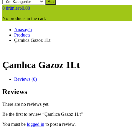
Ara
0
ürünler
₺
0.00
No products in the cart.
Anasayfa
Products
Çamlıca Gazoz 1Lt
Çamlıca Gazoz 1Lt
Reviews (0)
Reviews
There are no reviews yet.
Be the first to review “Çamlıca Gazoz 1Lt”
You must be
logged in
to post a review.