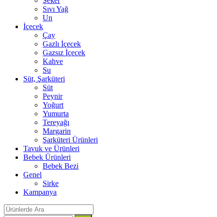
Şeker
Sıvı Yağ
Un
İçecek
Çay
Gazlı İçecek
Gazsız İçecek
Kahve
Su
Süt, Şarküteri
Süt
Peynir
Yoğurt
Yumurta
Tereyağı
Margarin
Şarküteri Ürünleri
Tavuk ve Ürünleri
Bebek Ürünleri
Bebek Bezi
Genel
Sirke
Kampanya