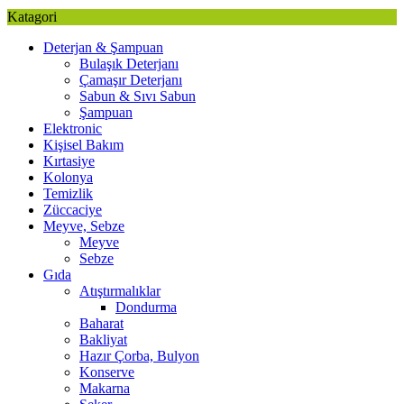
Katagori
Deterjan & Şampuan
Bulaşık Deterjanı
Çamaşır Deterjanı
Sabun & Sıvı Sabun
Şampuan
Elektronic
Kişisel Bakım
Kırtasiye
Kolonya
Temizlik
Züccaciye
Meyve, Sebze
Meyve
Sebze
Gıda
Atıştırmalıklar
Dondurma
Baharat
Bakliyat
Hazır Çorba, Bulyon
Konserve
Makarna