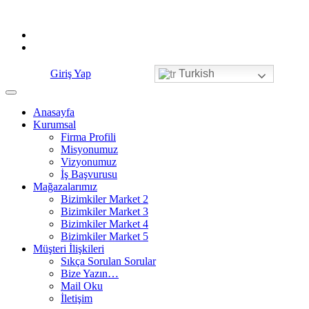
Skip
to
content
Giriş Yap
Turkish
Anasayfa
Kurumsal
Firma Profili
Misyonumuz
Vizyonumuz
İş Başvurusu
Mağazalarımız
Bizimkiler Market 2
Bizimkiler Market 3
Bizimkiler Market 4
Bizimkiler Market 5
Müşteri İlişkileri
Sıkça Sorulan Sorular
Bize Yazın…
Mail Oku
İletişim