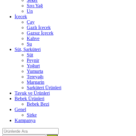
Şeker
Sıvı Yağ
Un
İçecek
Çay
Gazlı İçecek
Gazsız İçecek
Kahve
Su
Süt, Şarküteri
Süt
Peynir
Yoğurt
Yumurta
Tereyağı
Margarin
Şarküteri Ürünleri
Tavuk ve Ürünleri
Bebek Ürünleri
Bebek Bezi
Genel
Sirke
Kampanya