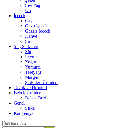
Şeker
Sıvı Yağ
Un
İçecek
Çay
Gazlı İçecek
Gazsız İçecek
Kahve
Su
Süt, Şarküteri
Süt
Peynir
Yoğurt
Yumurta
Tereyağı
Margarin
Şarküteri Ürünleri
Tavuk ve Ürünleri
Bebek Ürünleri
Bebek Bezi
Genel
Sirke
Kampanya