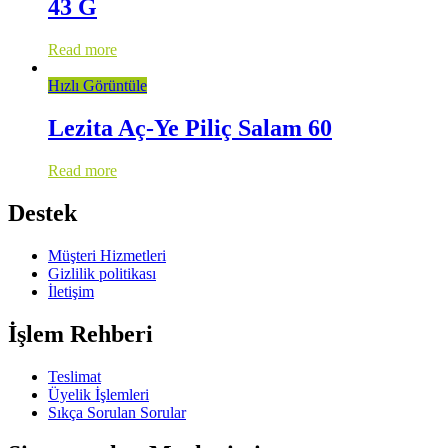
43 G
Read more
Hızlı Görüntüle
Lezita Aç-Ye Piliç Salam 60
Read more
Destek
Müşteri Hizmetleri
Gizlilik politikası
İletişim
İşlem Rehberi
Teslimat
Üyelik İşlemleri
Sıkça Sorulan Sorular