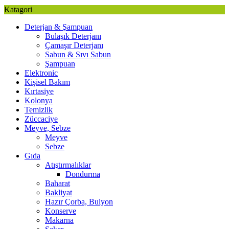
Katagori
Deterjan & Şampuan
Bulaşık Deterjanı
Çamaşır Deterjanı
Sabun & Sıvı Sabun
Şampuan
Elektronic
Kişisel Bakım
Kırtasiye
Kolonya
Temizlik
Züccaciye
Meyve, Sebze
Meyve
Sebze
Gıda
Atıştırmalıklar
Dondurma
Baharat
Bakliyat
Hazır Çorba, Bulyon
Konserve
Makarna