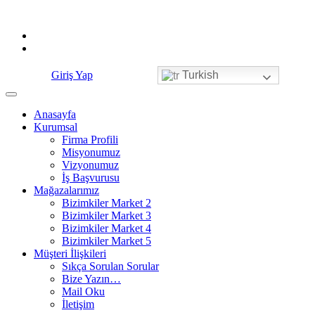
Skip
to
content
Giriş Yap
Turkish
Anasayfa
Kurumsal
Firma Profili
Misyonumuz
Vizyonumuz
İş Başvurusu
Mağazalarımız
Bizimkiler Market 2
Bizimkiler Market 3
Bizimkiler Market 4
Bizimkiler Market 5
Müşteri İlişkileri
Sıkça Sorulan Sorular
Bize Yazın…
Mail Oku
İletişim