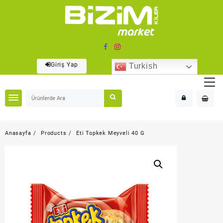
Skip
to
content
Giriş Yap
Turkish
Anasayfa
Products
Eti Topkek Meyveli 40 G