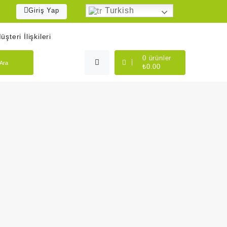
Turkish
Giriş Yap
üşteri İlişkileri
0
ürünler
Ara
₺
0.00