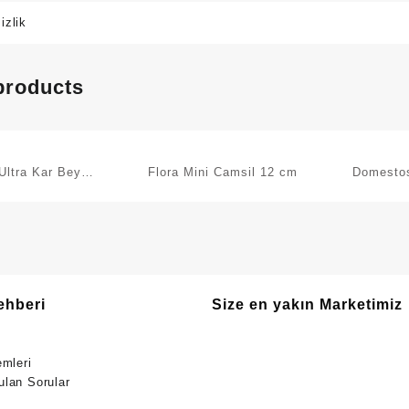
izlik
products
Ultra Kar Beyazı
Flora Mini Camsil 12 cm
Domesto
Çamaşır Suyu
Katkı
Hijyeni
ehberi
Size en yakın Marketimiz
emleri
ulan Sorular