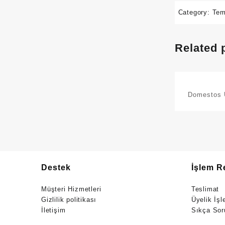
Category:
Tem
Related 
Domestos 
806 gr 
Destek
İşlem R
Müşteri Hizmetleri
Teslimat
Gizlilik politikası
Üyelik İşl
İletişim
Sıkça Sor