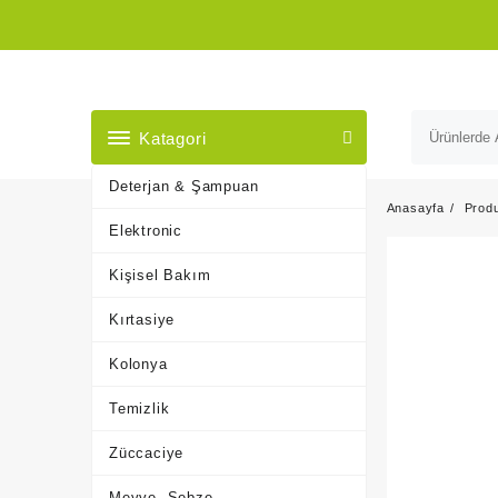
Skip
to
content
Katagori
Deterjan & Şampuan
Anasayfa
Prod
Elektronic
Kişisel Bakım
Kırtasiye
Kolonya
Temizlik
Züccaciye
Meyve, Sebze