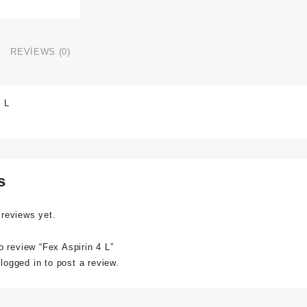
REVIEWS (0)
4 L
s
 reviews yet.
to review “Fex Aspirin 4 L”
e
logged in
to post a review.