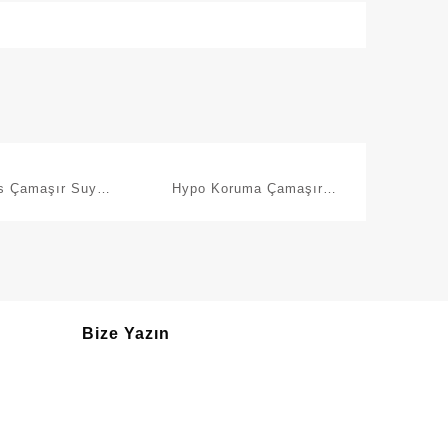
s Çamaşır Suyu
Hypo Koruma Çamaşır
lı Çok Amaçlı
Suyu 1 Kg
k Sprey 750 ML
Bize Yazın