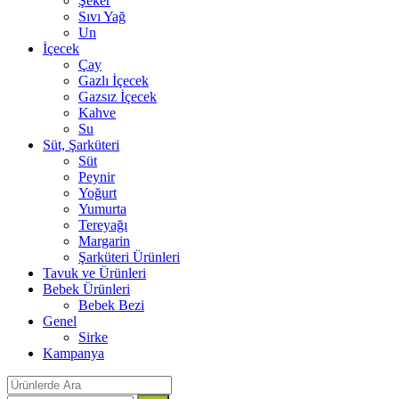
Şeker
Sıvı Yağ
Un
İçecek
Çay
Gazlı İçecek
Gazsız İçecek
Kahve
Su
Süt, Şarküteri
Süt
Peynir
Yoğurt
Yumurta
Tereyağı
Margarin
Şarküteri Ürünleri
Tavuk ve Ürünleri
Bebek Ürünleri
Bebek Bezi
Genel
Sirke
Kampanya