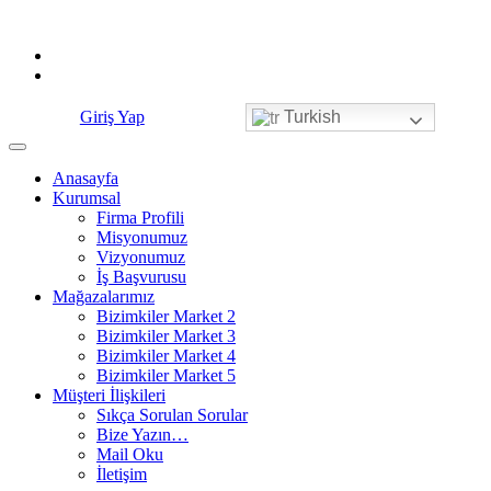
Skip
to
content
Giriş Yap
Turkish
Anasayfa
Kurumsal
Firma Profili
Misyonumuz
Vizyonumuz
İş Başvurusu
Mağazalarımız
Bizimkiler Market 2
Bizimkiler Market 3
Bizimkiler Market 4
Bizimkiler Market 5
Müşteri İlişkileri
Sıkça Sorulan Sorular
Bize Yazın…
Mail Oku
İletişim