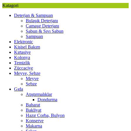
Katagori
Deterjan & Şampuan
Bulaşık Deterjanı
Çamaşır Deterjanı
Sabun & Sıvı Sabun
Şampuan
Elektronic
Kişisel Bakım
Kırtasiye
Kolonya
Temizlik
Züccaciye
Meyve, Sebze
Meyve
Sebze
Gıda
Atıştırmalıklar
Dondurma
Baharat
Bakliyat
Hazır Çorba, Bulyon
Konserve
Makarna