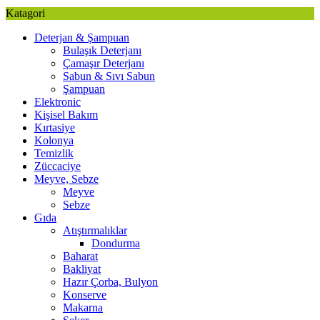
Katagori
Deterjan & Şampuan
Bulaşık Deterjanı
Çamaşır Deterjanı
Sabun & Sıvı Sabun
Şampuan
Elektronic
Kişisel Bakım
Kırtasiye
Kolonya
Temizlik
Züccaciye
Meyve, Sebze
Meyve
Sebze
Gıda
Atıştırmalıklar
Dondurma
Baharat
Bakliyat
Hazır Çorba, Bulyon
Konserve
Makarna