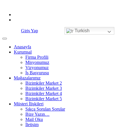
Skip
to
content
Giriş Yap
Turkish
Anasayfa
Kurumsal
Firma Profili
Misyonumuz
Vizyonumuz
İş Başvurusu
Mağazalarımız
Bizimkiler Market 2
Bizimkiler Market 3
Bizimkiler Market 4
Bizimkiler Market 5
Müşteri İlişkileri
Sıkça Sorulan Sorular
Bize Yazın…
Mail Oku
İletişim