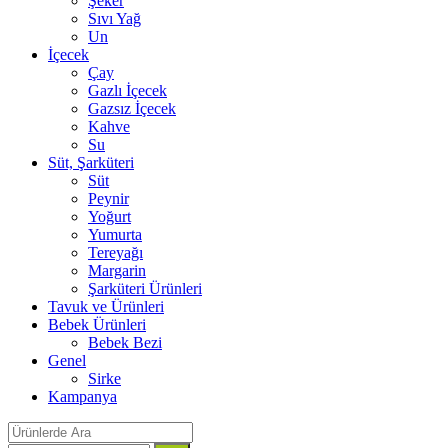
Şeker
Sıvı Yağ
Un
İçecek
Çay
Gazlı İçecek
Gazsız İçecek
Kahve
Su
Süt, Şarküteri
Süt
Peynir
Yoğurt
Yumurta
Tereyağı
Margarin
Şarküteri Ürünleri
Tavuk ve Ürünleri
Bebek Ürünleri
Bebek Bezi
Genel
Sirke
Kampanya