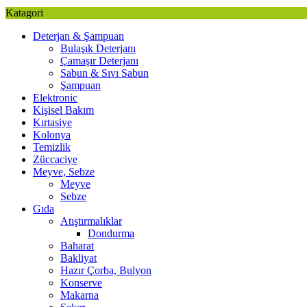
Katagori
Deterjan & Şampuan
Bulaşık Deterjanı
Çamaşır Deterjanı
Sabun & Sıvı Sabun
Şampuan
Elektronic
Kişisel Bakım
Kırtasiye
Kolonya
Temizlik
Züccaciye
Meyve, Sebze
Meyve
Sebze
Gıda
Atıştırmalıklar
Dondurma
Baharat
Bakliyat
Hazır Çorba, Bulyon
Konserve
Makarna