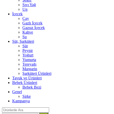
Şeker
Sıvı Yağ
Un
İçecek
Çay
Gazlı İçecek
Gazsız İçecek
Kahve
Su
Süt, Şarküteri
Süt
Peynir
Yoğurt
Yumurta
Tereyağı
Margarin
Şarküteri Ürünleri
Tavuk ve Ürünleri
Bebek Ürünleri
Bebek Bezi
Genel
Sirke
Kampanya