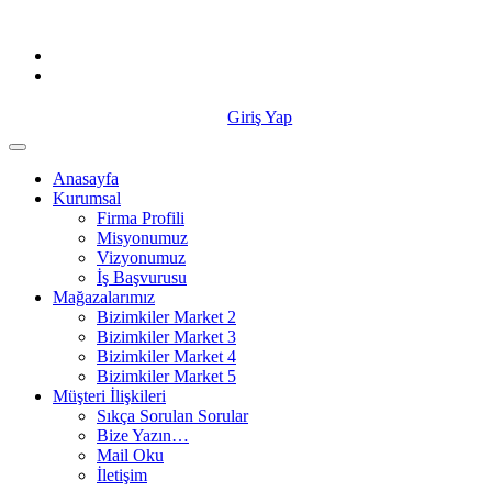
Skip
to
content
Giriş Yap
Anasayfa
Kurumsal
Firma Profili
Misyonumuz
Vizyonumuz
İş Başvurusu
Mağazalarımız
Bizimkiler Market 2
Bizimkiler Market 3
Bizimkiler Market 4
Bizimkiler Market 5
Müşteri İlişkileri
Sıkça Sorulan Sorular
Bize Yazın…
Mail Oku
İletişim