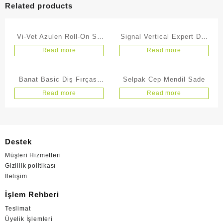
Related products
Vi-Vet Azulen Roll-On Sir
Signal Vertical Expert Diş
Ağda 100ml
Fırçası
Read more
Read more
Banat Basic Diş Fırçası
Selpak Cep Mendil Sade
3’lü Set
Read more
Read more
Destek
Müşteri Hizmetleri
Gizlilik politikası
İletişim
İşlem Rehberi
Teslimat
Üyelik İşlemleri