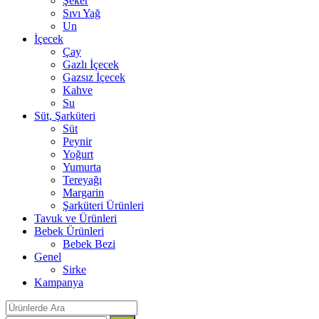
Şeker
Sıvı Yağ
Un
İçecek
Çay
Gazlı İçecek
Gazsız İçecek
Kahve
Su
Süt, Şarküteri
Süt
Peynir
Yoğurt
Yumurta
Tereyağı
Margarin
Şarküteri Ürünleri
Tavuk ve Ürünleri
Bebek Ürünleri
Bebek Bezi
Genel
Sirke
Kampanya