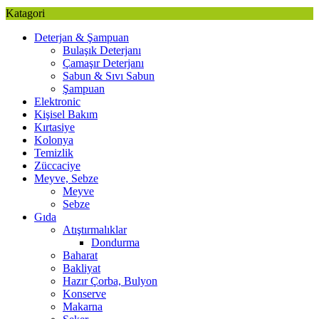
Katagori
Deterjan & Şampuan
Bulaşık Deterjanı
Çamaşır Deterjanı
Sabun & Sıvı Sabun
Şampuan
Elektronic
Kişisel Bakım
Kırtasiye
Kolonya
Temizlik
Züccaciye
Meyve, Sebze
Meyve
Sebze
Gıda
Atıştırmalıklar
Dondurma
Baharat
Bakliyat
Hazır Çorba, Bulyon
Konserve
Makarna