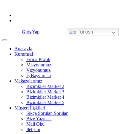
Skip
to
content
Giriş Yap
Turkish
Anasayfa
Kurumsal
Firma Profili
Misyonumuz
Vizyonumuz
İş Başvurusu
Mağazalarımız
Bizimkiler Market 2
Bizimkiler Market 3
Bizimkiler Market 4
Bizimkiler Market 5
Müşteri İlişkileri
Sıkça Sorulan Sorular
Bize Yazın…
Mail Oku
İletişim