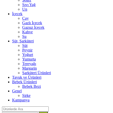
Şeker
Sıvı Yağ
Un
İçecek
Çay
Gazlı İçecek
Gazsız İçecek
Kahve
Su
Süt, Şarküteri
Süt
Peynir
Yoğurt
Yumurta
Tereyağı
Margarin
Şarküteri Ürünleri
Tavuk ve Ürünleri
Bebek Ürünleri
Bebek Bezi
Genel
Sirke
Kampanya