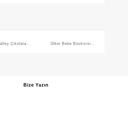
alley Çikolata
Ülker Bebe Büskivisi
ı Bisküvi 30 G
1000G
Bize Yazın