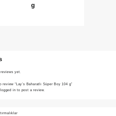
g
s
 reviews yet.
to review “Lay’s Baharatlı Süper Boy 104 g”
e
logged in
to post a review.
tırmalıklar