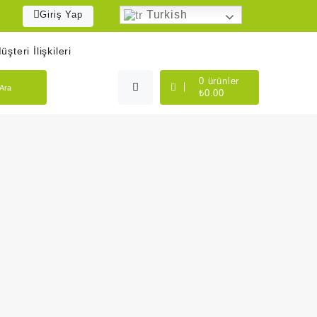
Turkish
Giriş Yap
üşteri İlişkileri
0
ürünler
Ara
₺
0.00