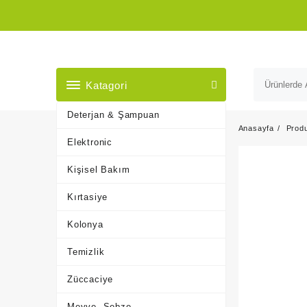
Skip
to
content
Katagori
Deterjan & Şampuan
Anasayfa
Prod
Elektronic
Kişisel Bakım
Kırtasiye
Kolonya
Temizlik
Züccaciye
Meyve, Sebze