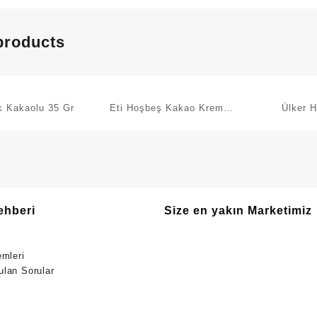
products
k Kakaolu 35 Gr
Eti Hoşbeş Kakao Kremalı
Ülker H
Gofret 142 G
Kaplamal
ehberi
Size en yakın Marketimiz
emleri
ulan Sorular