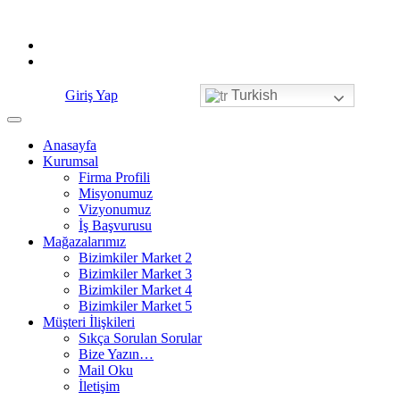
Skip
to
content
Giriş Yap
Turkish
Anasayfa
Kurumsal
Firma Profili
Misyonumuz
Vizyonumuz
İş Başvurusu
Mağazalarımız
Bizimkiler Market 2
Bizimkiler Market 3
Bizimkiler Market 4
Bizimkiler Market 5
Müşteri İlişkileri
Sıkça Sorulan Sorular
Bize Yazın…
Mail Oku
İletişim