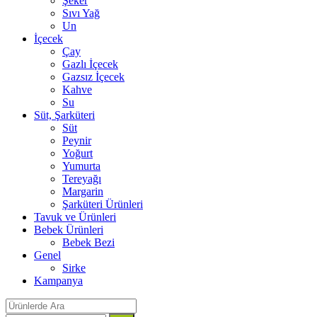
Şeker
Sıvı Yağ
Un
İçecek
Çay
Gazlı İçecek
Gazsız İçecek
Kahve
Su
Süt, Şarküteri
Süt
Peynir
Yoğurt
Yumurta
Tereyağı
Margarin
Şarküteri Ürünleri
Tavuk ve Ürünleri
Bebek Ürünleri
Bebek Bezi
Genel
Sirke
Kampanya