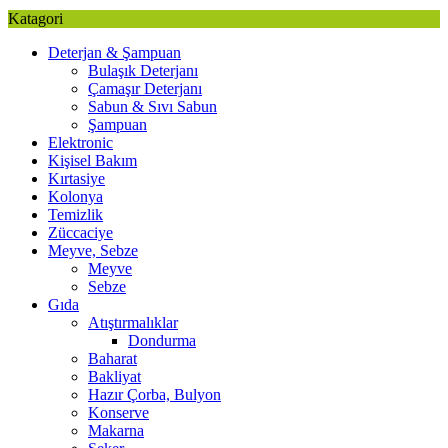
Katagori
Deterjan & Şampuan
Bulaşık Deterjanı
Çamaşır Deterjanı
Sabun & Sıvı Sabun
Şampuan
Elektronic
Kişisel Bakım
Kırtasiye
Kolonya
Temizlik
Züccaciye
Meyve, Sebze
Meyve
Sebze
Gıda
Atıştırmalıklar
Dondurma
Baharat
Bakliyat
Hazır Çorba, Bulyon
Konserve
Makarna