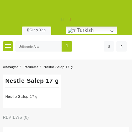
Skip
to
content
Turkish
Giriş Yap
Anasayfa
Products
Nestle Salep 17 g
Nestle Salep 17 g
Nestle Salep 17 g
REVIEWS (0)