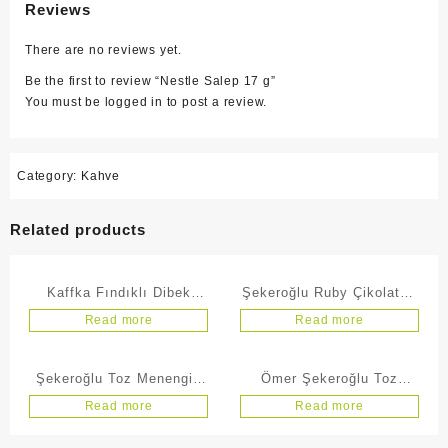
Reviews
There are no reviews yet.
Be the first to review “Nestle Salep 17 g”
You must be
logged in
to post a review.
Category:
Kahve
Related products
Kaffka Fındıklı Dibek
Şekeroğlu Ruby Çikolatalı
Kahvesi 200 gr
Kahve 250 g
Read more
Read more
Şekeroğlu Toz Menengiç
Ömer Şekeroğlu Toz
Kahvesi Express Teneke
Menengiç Kahvesi 200 g
Read more
Read more
250 G