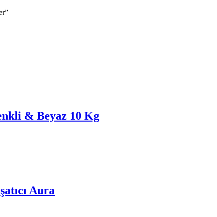
er”
enkli & Beyaz 10 Kg
atıcı Aura