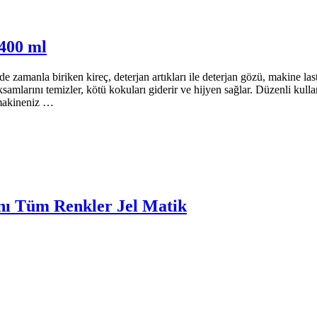
400 ml
zamanla biriken kireç, deterjan artıkları ile deterjan gözü, makine last
ksamlarını temizler, kötü kokuları giderir ve hijyen sağlar. Düzenli kul
makineniz …
nı Tüm Renkler Jel Matik