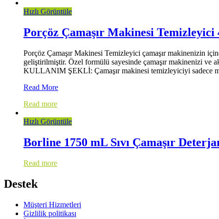
Hızlı Görüntüle
Porçöz Çamaşır Makinesi Temizleyici 
Porçöz Çamaşır Makinesi Temizleyici çamaşır makinenizin içinde 
geliştirilmiştir. Özel formülü sayesinde çamaşır makinenizi ve a
KULLANIM ŞEKLİ: Çamaşır makinesi temizleyiciyi sadece 
Porçöz
Read More
Çamaşır
Read more
Makinesi
Temizleyici
Hızlı Görüntüle
400
ml
Borline 1750 mL Sıvı Çamaşır Deterja
Read more
Destek
Müşteri Hizmetleri
Gizlilik politikası