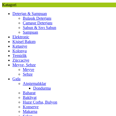
Katagori
Deterjan & Şampuan
Bulaşık Deterjanı
Çamaşır Deterjanı
Sabun & Sıvı Sabun
Şampuan
Elektronic
Kişisel Bakım
Kırtasiye
Kolonya
Temizlik
Züccaciye
Meyve, Sebze
Meyve
Sebze
Gıda
Atıştırmalıklar
Dondurma
Baharat
Bakliyat
Hazır Çorba, Bulyon
Konserve
Makarna