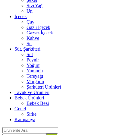
Şeker
Sıvı Yağ
Un
İçecek
Çay
Gazlı İçecek
Gazsız İçecek
Kahve
Su
Süt, Şarküteri
Süt
Peynir
Yoğurt
Yumurta
Tereyağı
Margarin
Şarküteri Ürünleri
Tavuk ve Ürünleri
Bebek Ürünleri
Bebek Bezi
Genel
Sirke
Kampanya