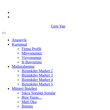
Skip
to
content
Giriş Yap
Anasayfa
Kurumsal
Firma Profili
Misyonumuz
Vizyonumuz
İş Başvurusu
Mağazalarımız
Bizimkiler Market 2
Bizimkiler Market 3
Bizimkiler Market 4
Bizimkiler Market 5
Müşteri İlişkileri
Sıkça Sorulan Sorular
Bize Yazın…
Mail Oku
İletişim