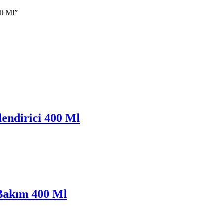
70 Ml”
endirici 400 Ml
Bakım 400 Ml