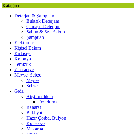
Katagori
Deterjan & Şampuan
Bulaşık Deterjanı
Çamaşır Deterjanı
Sabun & Sıvı Sabun
Şampuan
Elektronic
Kişisel Bakım
Kırtasiye
Kolonya
Temizlik
Züccaciye
Meyve, Sebze
Meyve
Sebze
Gıda
Atıştırmalıklar
Dondurma
Baharat
Bakliyat
Hazır Çorba, Bulyon
Konserve
Makarna