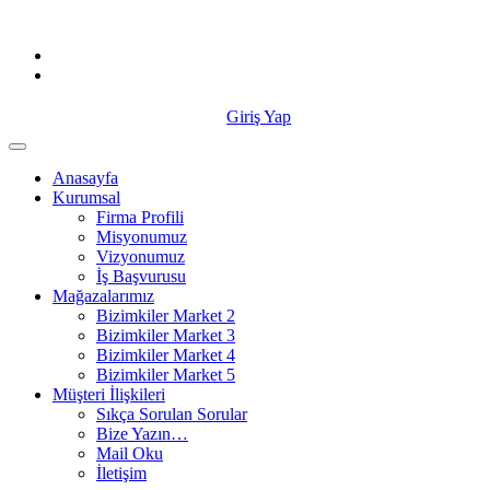
Skip
to
content
Giriş Yap
Anasayfa
Kurumsal
Firma Profili
Misyonumuz
Vizyonumuz
İş Başvurusu
Mağazalarımız
Bizimkiler Market 2
Bizimkiler Market 3
Bizimkiler Market 4
Bizimkiler Market 5
Müşteri İlişkileri
Sıkça Sorulan Sorular
Bize Yazın…
Mail Oku
İletişim