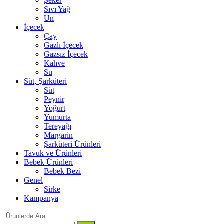
Şeker
Sıvı Yağ
Un
İçecek
Çay
Gazlı İçecek
Gazsız İçecek
Kahve
Su
Süt, Şarküteri
Süt
Peynir
Yoğurt
Yumurta
Tereyağı
Margarin
Şarküteri Ürünleri
Tavuk ve Ürünleri
Bebek Ürünleri
Bebek Bezi
Genel
Sirke
Kampanya