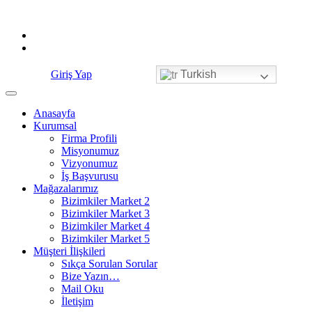
Skip
to
content
Giriş Yap
Turkish
Anasayfa
Kurumsal
Firma Profili
Misyonumuz
Vizyonumuz
İş Başvurusu
Mağazalarımız
Bizimkiler Market 2
Bizimkiler Market 3
Bizimkiler Market 4
Bizimkiler Market 5
Müşteri İlişkileri
Sıkça Sorulan Sorular
Bize Yazın…
Mail Oku
İletişim