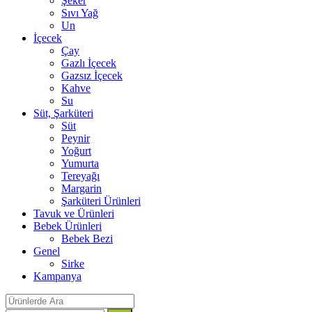
Şeker
Sıvı Yağ
Un
İçecek
Çay
Gazlı İçecek
Gazsız İçecek
Kahve
Su
Süt, Şarküteri
Süt
Peynir
Yoğurt
Yumurta
Tereyağı
Margarin
Şarküteri Ürünleri
Tavuk ve Ürünleri
Bebek Ürünleri
Bebek Bezi
Genel
Sirke
Kampanya