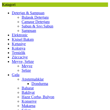
Katagori
Deterjan & Şampuan
Bulaşık Deterjanı
Çamaşır Deterjanı
Sabun & Sıvı Sabun
Şampuan
Elektronic
Kişisel Bakım
Kırtasiye
Kolonya
Temizlik
Züccaciye
Meyve, Sebze
Meyve
Sebze
Gıda
Atıştırmalıklar
Dondurma
Baharat
Bakliyat
Hazır Çorba, Bulyon
Konserve
Makarna