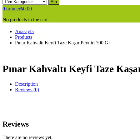
Ara
0
ürünler
₺
0.00
No products in the cart.
Anasayfa
Products
Pınar Kahvaltı Keyfi Taze Kaşar Peyniri 700 Gr
Pınar Kahvaltı Keyfi Taze Kaşa
Description
Reviews (0)
Reviews
There are no reviews yet.