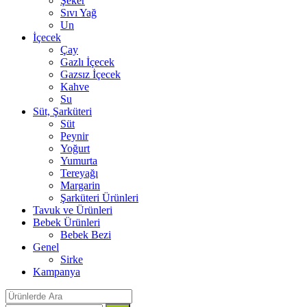
Şeker
Sıvı Yağ
Un
İçecek
Çay
Gazlı İçecek
Gazsız İçecek
Kahve
Su
Süt, Şarküteri
Süt
Peynir
Yoğurt
Yumurta
Tereyağı
Margarin
Şarküteri Ürünleri
Tavuk ve Ürünleri
Bebek Ürünleri
Bebek Bezi
Genel
Sirke
Kampanya