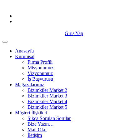
Skip
to
content
Giriş Yap
Anasayfa
Kurumsal
Firma Profili
Misyonumuz
Vizyonumuz
İş Başvurusu
Mağazalarımız
Bizimkiler Market 2
Bizimkiler Market 3
Bizimkiler Market 4
Bizimkiler Market 5
Müşteri İlişkileri
Sıkça Sorulan Sorular
Bize Yazın…
Mail Oku
İletişim