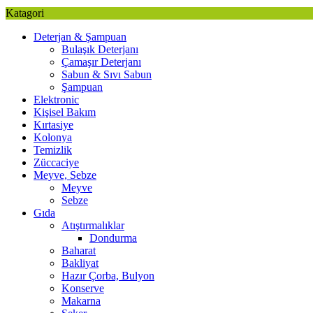
Katagori
Deterjan & Şampuan
Bulaşık Deterjanı
Çamaşır Deterjanı
Sabun & Sıvı Sabun
Şampuan
Elektronic
Kişisel Bakım
Kırtasiye
Kolonya
Temizlik
Züccaciye
Meyve, Sebze
Meyve
Sebze
Gıda
Atıştırmalıklar
Dondurma
Baharat
Bakliyat
Hazır Çorba, Bulyon
Konserve
Makarna