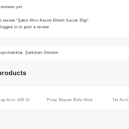
 reviews yet.
to review “Şahin Altın Kesim Dilimli Sucuk 35gr”
e
logged in
to post a review.
ıştırmalıklar
,
Şarküteri Ürünleri
products
çap Acılı 420 Gr
Pınar Doyum Büfe Hindi
Tat Acıl
Salam 500 Gr