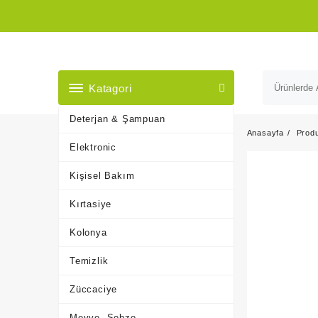
Skip
to
content
Katagori
Deterjan & Şampuan
Anasayfa
Prod
Elektronic
Kişisel Bakım
Kırtasiye
Kolonya
Temizlik
Züccaciye
Meyve, Sebze