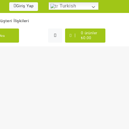
Turkish
Giriş Yap
üşteri İlişkileri
0
ürünler
Ara
₺
0.00