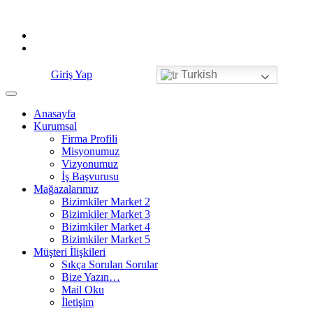
Skip
to
content
Giriş Yap
Turkish
Anasayfa
Kurumsal
Firma Profili
Misyonumuz
Vizyonumuz
İş Başvurusu
Mağazalarımız
Bizimkiler Market 2
Bizimkiler Market 3
Bizimkiler Market 4
Bizimkiler Market 5
Müşteri İlişkileri
Sıkça Sorulan Sorular
Bize Yazın…
Mail Oku
İletişim