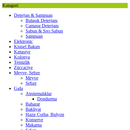
Katagori
Deterjan & Şampuan
Bulaşık Deterjanı
Çamaşır Deterjanı
Sabun & Sıvı Sabun
Şampuan
Elektronic
Kişisel Bakım
Kırtasiye
Kolonya
Temizlik
Züccaciye
Meyve, Sebze
Meyve
Sebze
Gıda
Atıştırmalıklar
Dondurma
Baharat
Bakliyat
Hazır Çorba, Bulyon
Konserve
Makarna