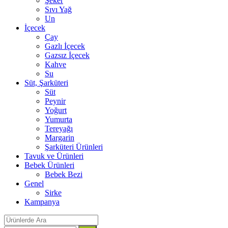
Şeker
Sıvı Yağ
Un
İçecek
Çay
Gazlı İçecek
Gazsız İçecek
Kahve
Su
Süt, Şarküteri
Süt
Peynir
Yoğurt
Yumurta
Tereyağı
Margarin
Şarküteri Ürünleri
Tavuk ve Ürünleri
Bebek Ürünleri
Bebek Bezi
Genel
Sirke
Kampanya