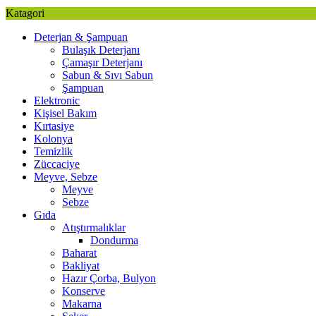
Katagori
Deterjan & Şampuan
Bulaşık Deterjanı
Çamaşır Deterjanı
Sabun & Sıvı Sabun
Şampuan
Elektronic
Kişisel Bakım
Kırtasiye
Kolonya
Temizlik
Züccaciye
Meyve, Sebze
Meyve
Sebze
Gıda
Atıştırmalıklar
Dondurma
Baharat
Bakliyat
Hazır Çorba, Bulyon
Konserve
Makarna