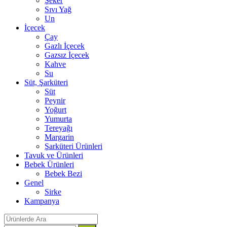
Şeker
Sıvı Yağ
Un
İçecek
Çay
Gazlı İçecek
Gazsız İçecek
Kahve
Su
Süt, Şarküteri
Süt
Peynir
Yoğurt
Yumurta
Tereyağı
Margarin
Şarküteri Ürünleri
Tavuk ve Ürünleri
Bebek Ürünleri
Bebek Bezi
Genel
Sirke
Kampanya