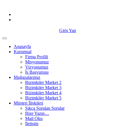
Skip
to
content
Giriş Yap
Anasayfa
Kurumsal
Firma Profili
Misyonumuz
Vizyonumuz
İş Başvurusu
Mağazalarımız
Bizimkiler Market 2
Bizimkiler Market 3
Bizimkiler Market 4
Bizimkiler Market 5
Müşteri İlişkileri
Sıkça Sorulan Sorular
Bize Yazın…
Mail Oku
İletişim