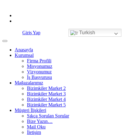
Skip
to
content
Giriş Yap
Turkish
Anasayfa
Kurumsal
Firma Profili
Misyonumuz
Vizyonumuz
İş Başvurusu
Mağazalarımız
Bizimkiler Market 2
Bizimkiler Market 3
Bizimkiler Market 4
Bizimkiler Market 5
Müşteri İlişkileri
Sıkça Sorulan Sorular
Bize Yazın…
Mail Oku
İletişim