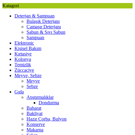
Katagori
Deterjan & Şampuan
Bulaşık Deterjanı
Çamaşır Deterjanı
Sabun & Sıvı Sabun
Şampuan
Elektronic
Kişisel Bakım
Kırtasiye
Kolonya
Temizlik
Züccaciye
Meyve, Sebze
Meyve
Sebze
Gıda
Atıştırmalıklar
Dondurma
Baharat
Bakliyat
Hazır Çorba, Bulyon
Konserve
Makarna