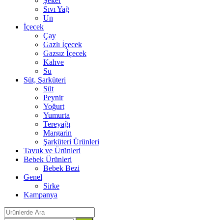
Şeker
Sıvı Yağ
Un
İçecek
Çay
Gazlı İçecek
Gazsız İçecek
Kahve
Su
Süt, Şarküteri
Süt
Peynir
Yoğurt
Yumurta
Tereyağı
Margarin
Şarküteri Ürünleri
Tavuk ve Ürünleri
Bebek Ürünleri
Bebek Bezi
Genel
Sirke
Kampanya