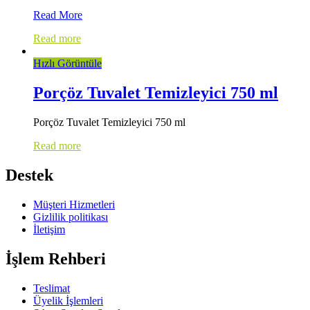
Domestos
Read More
Ultra
Read more
Beyaz
Yoğun
Hızlı Görüntüle
Kıvamlı
Çamaşır
Suyu
Porçöz Tuvalet Temizleyici 750 ml
3240
ML
Porçöz Tuvalet Temizleyici 750 ml
Read more
Destek
Müşteri Hizmetleri
Gizlilik politikası
İletişim
İşlem Rehberi
Teslimat
Üyelik İşlemleri