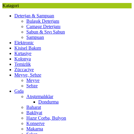
Katagori
Deterjan & Şampuan
Bulaşık Deterjanı
Çamaşır Deterjanı
Sabun & Sıvı Sabun
Şampuan
Elektronic
Kişisel Bakım
Kırtasiye
Kolonya
Temizlik
Züccaciye
Meyve, Sebze
Meyve
Sebze
Gıda
Atıştırmalıklar
Dondurma
Baharat
Bakliyat
Hazır Çorba, Bulyon
Konserve
Makarna