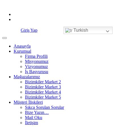
Skip
to
content
Giriş Yap
Turkish
Anasayfa
Kurumsal
Firma Profili
Misyonumuz
Vizyonumuz
İş Başvurusu
Mağazalarımız
Bizimkiler Market 2
Bizimkiler Market 3
Bizimkiler Market 4
Bizimkiler Market 5
Müşteri İlişkileri
Sıkça Sorulan Sorular
Bize Yazın…
Mail Oku
İletişim