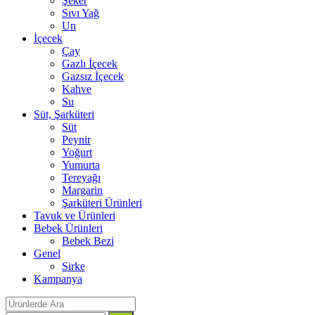
Şeker
Sıvı Yağ
Un
İçecek
Çay
Gazlı İçecek
Gazsız İçecek
Kahve
Su
Süt, Şarküteri
Süt
Peynir
Yoğurt
Yumurta
Tereyağı
Margarin
Şarküteri Ürünleri
Tavuk ve Ürünleri
Bebek Ürünleri
Bebek Bezi
Genel
Sirke
Kampanya