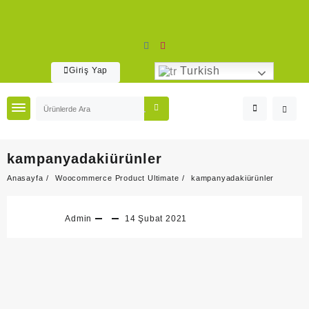
Skip
to
content
Turkish
Giriş Yap
kampanyadakiürünler
Anasayfa
Woocommerce Product Ultimate
kampanyadakiürünler
Admin
14 Şubat 2021